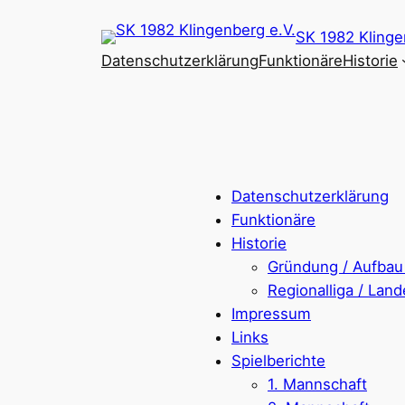
Zum
SK 1982 Klinge
Inhalt
Datenschutzerklärung
Funktionäre
Historie
springen
Datenschutzerklärung
Funktionäre
Historie
Gründung / Aufbau 
Regionalliga / Land
Impressum
Links
Spielberichte
1. Mannschaft